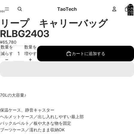
カー
TaoTech
ト内
の合
計ア
イテ
リープ キャリーバッグ
ム
画
画
画
画
画
画
画
画
画
画
画
画
画
数:
0
像
像
像
像
像
像
像
像
像
像
像
像
像
RLBG2403
を
を
を
を
を
を
を
を
を
を
を
を
を
全
全
全
全
全
全
全
全
全
全
全
全
全
¥65,780
数量を
数量を
画
画
画
画
画
画
画
画
画
画
画
画
画
減らす
増やす
カートに追加する
面
面
面
面
面
面
面
面
面
面
面
面
面
で
で
で
で
で
で
で
で
で
で
で
で
で
表
表
表
表
表
表
表
表
表
表
表
表
表
示
示
示
示
示
示
示
示
示
示
示
示
示
70Lの大容量♪
保温ケース、静音キャスター
ヘルメットケース／出し入れしやすい最上部
バックルベルト／板や大きな物を固定
ブーツケース／濡れたまま収納OK